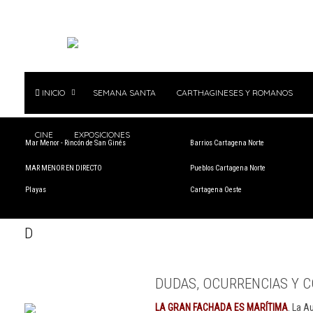
INICIO
SEMANA SANTA
CARTHAGINESES Y ROMANOS
CINE
EXPOSICIONES
Mar Menor - Rincón de San Ginés
Barrios Cartagena Norte
MAR MENOR EN DIRECTO
Pueblos Cartagena Norte
Playas
Cartagena Oeste
D
DUDAS, OCURRENCIAS Y C
LA GRAN FACHADA ES MARÍTIMA
. La A