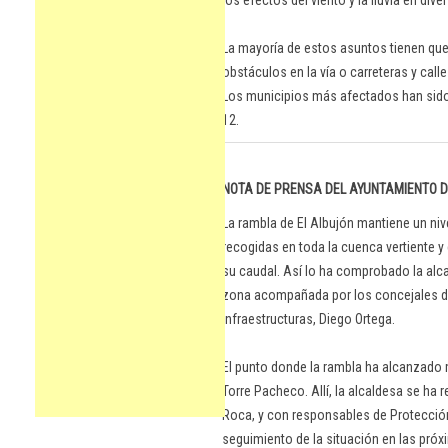
los efectos del viento y la lluvia en div
La mayoría de estos asuntos tienen que
obstáculos en la vía o carreteras y cal
Los municipios más afectados han sido 
12.
NOTA DE PRENSA DEL AYUNTAMIENTO 
La rambla de El Albujón mantiene un niv
recogidas en toda la cuenca vertiente 
su caudal. Así lo ha comprobado la alca
zona acompañada por los concejales d
Infraestructuras, Diego Ortega.
El punto donde la rambla ha alcanzado
Torre Pacheco. Allí, la alcaldesa se ha
Roca, y con responsables de Protección
seguimiento de la situación en las pró