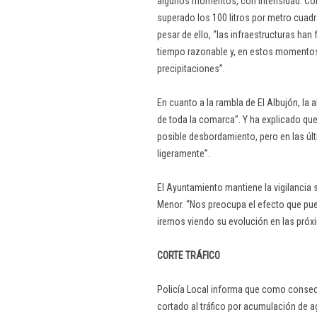
algunos momentos, con intensidad. Co
superado los 100 litros por metro cuadr
pesar de ello, “las infraestructuras ha
tiempo razonable y, en estos momentos
precipitaciones”.
En cuanto a la rambla de El Albujón, la
de toda la comarca”. Y ha explicado q
posible desbordamiento, pero en las 
ligeramente”.
El Ayuntamiento mantiene la vigilancia s
Menor. “Nos preocupa el efecto que pue
iremos viendo su evolución en las próx
CORTE TRÁFICO
Policía Local informa que como consecu
cortado al tráfico por acumulación de ag