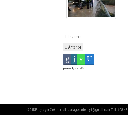
Imprimir
Anterior
powered by
social2s
© 21DEhoy agenCYA - e-mail:
cartagenadehoy1@gmail.com
Telf: 608 48