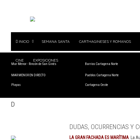
INICIO
SEMANA SANTA
CARTHAGINESES Y ROMANOS
CINE
EXPOSICIONES
Mar Menor - Rincón de San Ginés
Barrios Cartagena Norte
MAR MENOR EN DIRECTO
Pueblos Cartagena Norte
Playas
Cartagena Oeste
D
DUDAS, OCURRENCIAS Y C
LA GRAN FACHADA ES MARÍTIMA
. La A