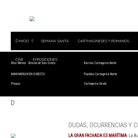
INICIO
SEMANA SANTA
CARTHAGINESES Y ROMANOS
CINE
EXPOSICIONES
Mar Menor - Rincón de San Ginés
Barrios Cartagena Norte
MAR MENOR EN DIRECTO
Pueblos Cartagena Norte
Playas
Cartagena Oeste
D
DUDAS, OCURRENCIAS Y C
LA GRAN FACHADA ES MARÍTIMA
. La A