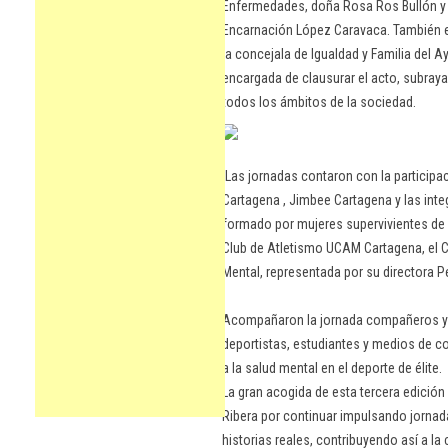
Enfermedades, doña Rosa Ros Bullón y l
Encarnación López Caravaca. También e
la concejala de Igualdad y Familia del A
encargada de clausurar el acto, subray
todos los ámbitos de la sociedad.
Las jornadas contaron con la participa
Cartagena , Jimbee Cartagena y las int
formado por mujeres supervivientes de
Club de Atletismo UCAM Cartagena, el C
Mental, representada por su directora 
Acompañaron la jornada compañeros y c
deportistas, estudiantes y medios de
a la salud mental en el deporte de élite.
La gran acogida de esta tercera edición
Ribera por continuar impulsando jorn
historias reales, contribuyendo así a l