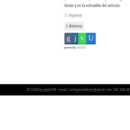
titular y en la entradilla del artículo
Imprimir
Anterior
powered by
social2s
© 21DEhoy agenCYA - e-mail:
cartagenadehoy1@gmail.com
Telf: 608 48