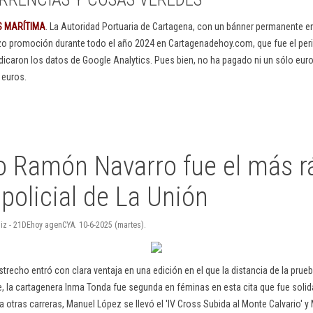
S MARÍTIMA
. La Autoridad Portuaria de Cartagena, con un bánner permanente 
izo promoción durante todo el año 2024 en Cartagenadehoy.com, que fue el peri
dicaron los datos de Google Analytics. Pues bien, no ha pagado ni un sólo euro
 euros.
eo Ramón Navarro fue el más r
 policial de La Unión
Ruiz - 21DEhoy agenCYA. 10-6-2025 (martes).
trecho entró con clara ventaja en una edición en el que la distancia de la prue
te, la cartagenera Inma Tonda fue segunda en féminas en esta cita que fue soli
 otras carreras, Manuel López se llevó el 'IV Cross Subida al Monte Calvario' y