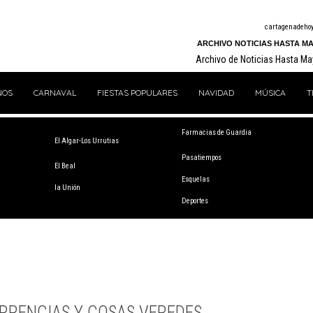
cartagenadeho
ARCHIVO NOTICIAS HASTA MA
Archivo de Noticias Hasta M
NOS
CARNAVAL
FIESTAS POPULARES
NAVIDAD
MÚSICA
T
Farmacias de Guardia
El Algar-Los Urrutias
Pasatiempos
El Beal
Esquelas
la Unión
Deportes
RRENCIAS Y COSAS VEREDES