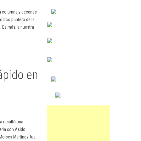
en columna y decenas
ódico puntero de la
. Es más, a nuestra
ápido en
ba resultó una
daria con Asido
 Moises Martínez fue