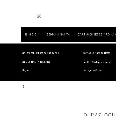
INICIO
SEMANA SANTA
CARTHAGINESES Y ROMA
Mar Menor - Rincón de San Ginés
Barrios Cartagena Norte
MAR MENOR EN DIRECTO
Pueblos Cartagena Norte
Playas
Cartagena Oeste
D
DUDAS, OCU