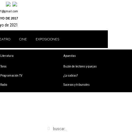
y1@gmail.com
YO DE 2017
ayo de 2021
EATRO
CINE
EXPOSICIONES
Literatura
Apuestas
Toros
Buzón de lectores y quejas
Programación TV
¿Lo sabías?
Radio
Sucesos y tribunales