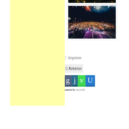
Imprimir
Anterior
powered by
social2s