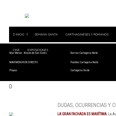
INICIO
SEMANA SANTA
CARTHAGINESES Y ROMANOS
CINE
EXPOSICIONES
Mar Menor - Rincón de San Ginés
Barrios Cartagena Norte
MAR MENOR EN DIRECTO
Pueblos Cartagena Norte
Playas
Cartagena Oeste
D
DUDAS, OCURRENCIAS Y C
LA GRAN FACHADA ES MARÍTIMA
. La A