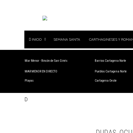
INICIO
SEMANA SANTA
CARTHAGINESES Y ROMA
Mar Menor - Rincón de San Ginés
Barrios Cartagena Norte
MAR MENOR EN DIRECTO
Pueblos Cartagena Norte
Playas
Cartagena Oeste
D
DUDAS, OCU