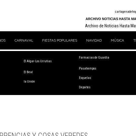
cartagenadeho
ARCHIVO NOTICIAS HASTA MA
Archivo de Noticias Hasta M
NOS
CARNAVAL
FIESTAS POPULARES
NAVIDAD
MÚSICA
T
Farmacias de Guardia
El Algar-Los Urrutias
Pasatiempos
El Beal
Esquelas
la Unión
Deportes
RRENCIAS Y COSAS VEREDES