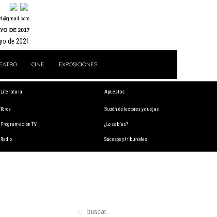
y1@gmail.com
YO DE 2017
ayo de 2021
EATRO
CINE
EXPOSICIONES
Literatura
Apuestas
Toros
Buzón de lectores y quejas
Programación TV
¿Lo sabías?
Radio
Sucesos y tribunales