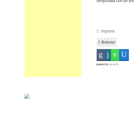
temporada con un bril
Imprimir
Anterior
powered by
social2s