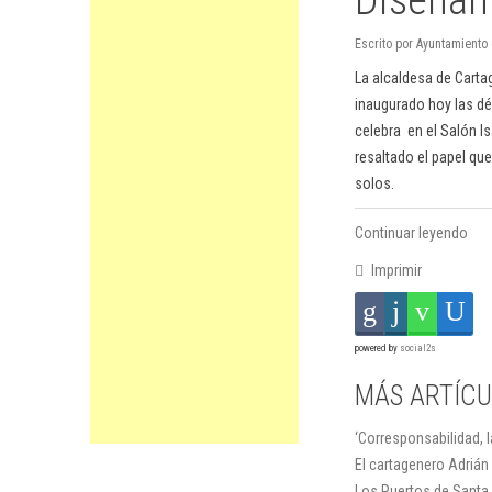
Escrito por Ayuntamient
La alcaldesa de Carta
inaugurado hoy las dé
celebra en el Salón I
resaltado el papel qu
solos.
Continuar leyendo
Imprimir
powered by
social2s
MÁS ARTÍCUL
‘Corresponsabilidad, 
El cartagenero Adrián
Los Puertos de Santa B