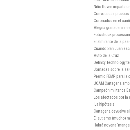
Niño Ruven imparte u
Convocadas pruebas 
Coronados en el cari
Alegría granadera en e
Fotoshock procesioni
El almirante de la pas
Cuando San Juan esc
Auto de la Cruz
Definity Technology t
Jornadas sobre la sal
Premio FEMP para la 
UCAM Cartagena ampl
Campeón militar de E
Los afectados por la 
'La hipótesis'
Cartagena devuelve el 
El autismo (mucho) má
Habrá novena 'manga