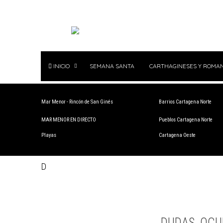
INICIO
SEMANA SANTA
CARTHAGINESES Y ROMA
Mar Menor - Rincón de San Ginés
Barrios Cartagena Norte
MAR MENOR EN DIRECTO
Pueblos Cartagena Norte
Playas
Cartagena Oeste
D
DUDAS, OCU