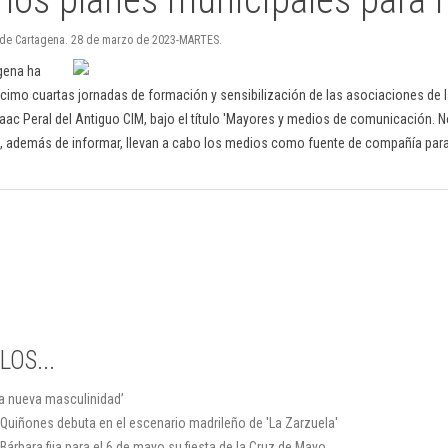
o de Cartagena. 28 de marzo de 2023-MARTES.
gena ha
cimo cuartas jornadas de formación y sensibilización de las asociaciones de l
saac Peral del Antiguo CIM, bajo el título 'Mayores y medios de comunicación. N
e, además de informar, llevan a cabo los medios como fuente de compañía para
OS...
la nueva masculinidad’
 Quiñones debuta en el escenario madrileño de 'La Zarzuela'
árbara fija para el 6 de mayo su fiesta de la Cruz de Mayo