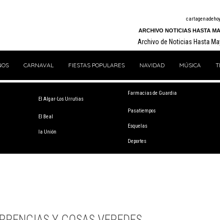
cartagenadeho
ARCHIVO NOTICIAS HASTA MA
Archivo de Noticias Hasta M
NOS
CARNAVAL
FIESTAS POPULARES
NAVIDAD
MÚSICA
T
Farmacias de Guardia
El Algar-Los Urrutias
Pasatiempos
El Beal
Esquelas
la Unión
Deportes
RRENCIAS Y COSAS VEREDES