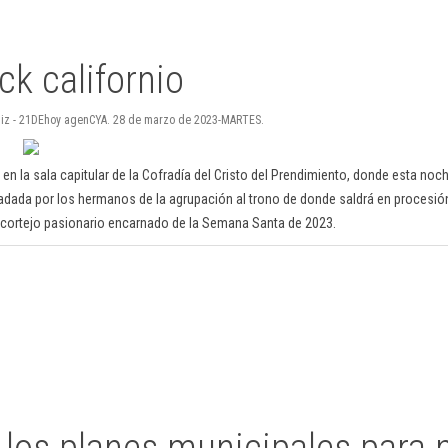
k californio
 Ruiz - 21DEhoy agenCYA. 28 de marzo de 2023-MARTES.
en la sala capitular de la Cofradía del Cristo del Prendimiento, donde esta noc
adada por los hermanos de la agrupación al trono de donde saldrá en procesión
 cortejo pasionario encarnado de la Semana Santa de 2023.
 los planes municipales para