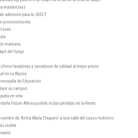
na masterclass
de admisión para la JOSCT
ño procesioniosta
l asilo
sta
ión marinera
apó del fuego
e ofrece lavadoras y secadoras de calidad al mejor precio
ud en La Aljorra
concejalía de Educación
iará su campus
spaña en vela
estafa Fórum-Afinsa podrán incluir pérdidas en la Renta
nombre de 'Actriz María Chiquero' a una calle del casco histórico
s visible
manía'