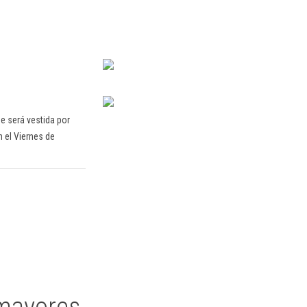
he será vestida por
 el Viernes de
 mayores