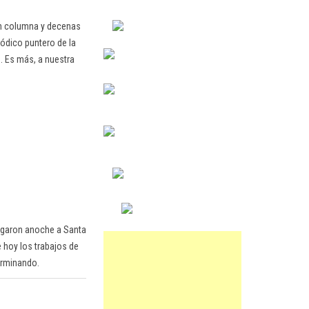
en columna y decenas
ódico puntero de la
. Es más, a nuestra
legaron anoche a Santa
 hoy los trabajos de
erminando.