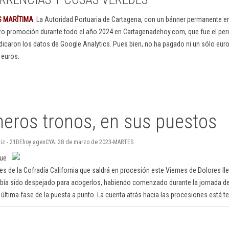
S MARÍTIMA
. La Autoridad Portuaria de Cartagena, con un bánner permanente 
izo promoción durante todo el año 2024 en Cartagenadehoy.com, que fue el peri
dicaron los datos de Google Analytics. Pues bien, no ha pagado ni un sólo euro
 euros.
meros tronos, en sus puestos
 Ruiz - 21DEhoy agenCYA. 28 de marzo de 2023-MARTES.
que
es de la Cofradía California que saldrá en procesión este Viernes de Dolores l
había sido despejado para acogerlos, habiendo comenzado durante la jornada de
última fase de la puesta a punto. La cuenta atrás hacia las procesiones está t