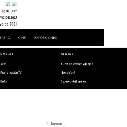
y1@gmail.com
YO DE 2017
ayo de 2021
EATRO
CINE
EXPOSICIONES
Literatura
Apuestas
Toros
Buzón de lectores y quejas
Programación TV
¿Lo sabías?
Radio
Sucesos y tribunales