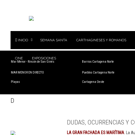
INICIO
SEMANA SANTA
CARTHAGINESES Y ROMANOS
CINE
EXPOSICIONES
Mar Menor - Rincón de San Ginés
Barrios Cartagena Norte
MAR MENOR EN DIRECTO
Pueblos Cartagena Norte
Playas
Cartagena Oeste
D
DUDAS, OCURRENCIAS Y C
LA GRAN FACHADA ES MARÍTIMA
. La A